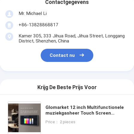
Contactgegevens
Mr. Michael Li
+86-13828868817
Kamer 305, 333 Jihua Road, Jihua Street, Longgang
District, Shenzhen, China
Contact nu
Krijg De Beste Prijs Voor
Glomarket 12 inch Multifunctionele
muziekgasheer Touch Screen
Zigbee Gateway Muur Centrale
Price： 2 pieces
bedieningspaneel voor intelligente
scènes Schakelaar