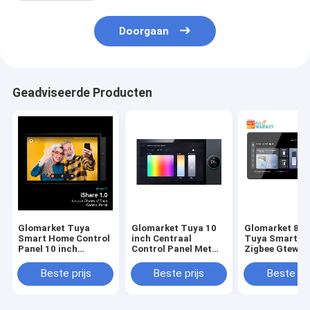
Doorgaan
Geadviseerde Producten
Glomarket Tuya
Glomarket Tuya 10
Glomarket 8 i
Smart Home Control
inch Centraal
Tuya Smart Wi
Panel 10 inch
Control Panel Met
Zigbee Gteway
Scherm BLE Zigbee
Muziek 2 Gang
Music Play
Gateway Gebouw
Relays 2 Way
Multifunctione
Beste prijs
Beste prijs
Beste pri
Intercom Compatibel
Speakers
Smart Control
Multifunctionele
Centrale Contr
Smart Home