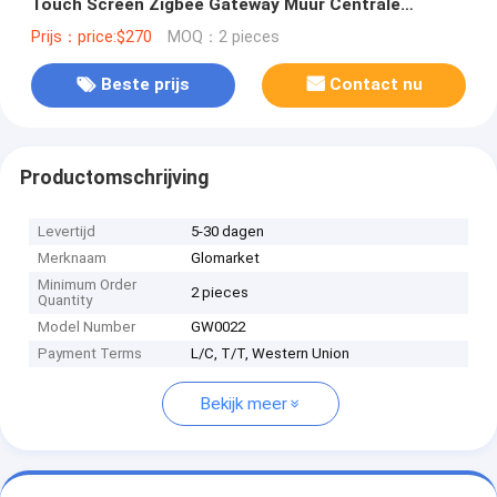
Touch Screen Zigbee Gateway Muur Centrale
bedieningspaneel voor intelligente scènes
Prijs：price:$270
MOQ：2 pieces
Schakelaar
Beste prijs
Contact nu
Productomschrijving
Levertijd
5-30 dagen
Merknaam
Glomarket
Minimum Order
2 pieces
Quantity
Model Number
GW0022
Payment Terms
L/C, T/T, Western Union
Bekijk meer