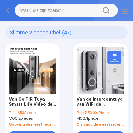
Slimme Videodeurbel
(47)
Van Ce PIR Tuya
Van de Intercomtuya
Smart Life Video de
van WiFi de
Volledige Hd
Bidirectionele
Prijs:
$53/piece
Prijs:
$53.00/Piece
Videodeurbel van de
Slimme Video
MOQ:
2pieces
MOQ:
1piece
Deurbelwifi met
Waterdichte Deurbel
Klokkengelui
1080P IP65
Ontvang de meest recente Prijs
Ontvang de meest recente Prijs