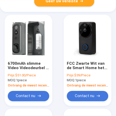
Geef uw vereiste
6700mAh slimme
FCC Zwarte Wit van
Video Videodeurbel 2
de Smart Home het
van de Deurbelring
Videodeurbel FHD
Prijs:
$51.00/Piece
Prijs:
$39/Piece
1080p met
1080P 8G 16G 32G
MOQ:
1piece
MOQ:
1piece
Nachtvisie
64G
Ontvang de meest recente Prijs
Ontvang de meest recente Prijs
Contact nu
Contact nu