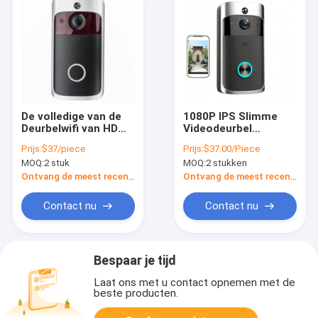
De volledige van de
1080P IPS Slimme
Deurbelwifi van HD
Videodeurbel
CMOS 2MP Tuya
Waterdichte 850nm
Prijs:
$37/piece
Prijs:
$37.00/Piece
Smart Video van de
Infrarood Draadloos
MOQ:
2 stuk
MOQ:
2 stukken
de Deurtelefoon
Ring Bell
Video Bidirectionele
Ontvang de meest recente Prijs
Ontvang de meest recente Prijs
Bespreking
Contact nu
Contact nu
Bespaar je tijd
Laat ons met u contact opnemen met de
beste producten.