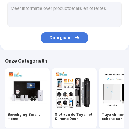
Slimme Alarmsensor
Slimme Stopcontactdoos
Slimme Videodeurbel
Doorgaan
De Slimme Thermostaat van WiFi
slimme rookdetector
Onze Categorieën
Slimme WiFi-LEIDEN Licht
Slimme Gordijnmotor
De Gateway van Tuyazigbee
Intelligente Huistoestellen
Beveiliging Smart
Slot van de Tuya het
Tuya slimme
Slimme Huisdierenvoeder
Home
Slimme Deur
schakelaar