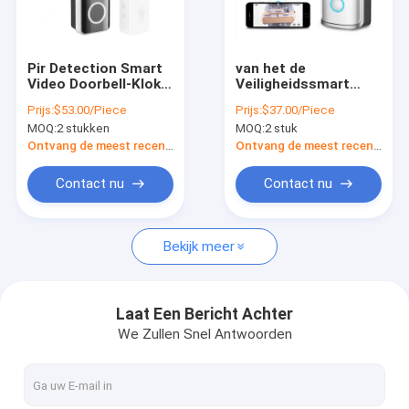
Fabrieksreis
Kwaliteitscontrole
Pir Detection Smart
van het de
Video Doorbell-Klok
Veiligheidssmart
Contacteer ons
van de de
home van 720P
Prijs:
$53.00/Piece
Prijs:
$37.00/Piece
Nokkendeur van het
2.4GHz Draadloze
MOQ:
2 stukken
MOQ:
2 stuk
Rings1080p Hd de
Video de
nieuws
Draadloze Kijkglas
Deurbelrealtime
Ontvang de meest recente Prijs
Ontvang de meest recente Prijs
Alle Gevallen
Contact nu
Contact nu
Bekijk meer
Beveiliging Smart Home
Slot van de Tuya het Slimme Deur
Laat Een Bericht Achter
We Zullen Snel Antwoorden
Tuya slimme schakelaar
Tuyasmart camera