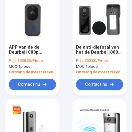
APP van de de
De anti-diefstal van
Deurbel1080p
het de Deurbel1080p
Bidirectionele
Hd Draadloze Kijkglas
Prijs:
$338.00/Piece
Prijs:
$53.00/Piece
Intercom van IP65
van IP54 Slimme
MOQ:
1piece
MOQ:
1piece
1920*1080 Slimme
Videoklok van de de
Videocontrole
Nokkendeur
Ontvang de meest recente Prijs
Ontvang de meest recente Prijs
Contact nu
Contact nu
Thuis
Producten
Over ons