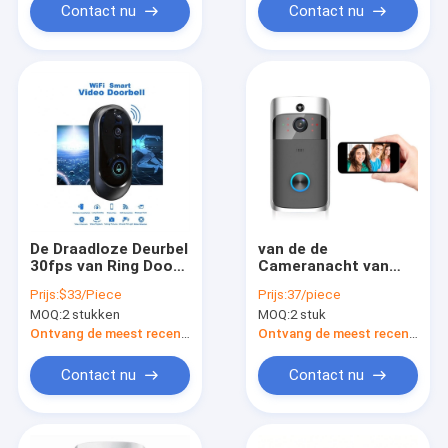
Contact nu
Contact nu
De Draadloze Deurbel
van de de
30fps van Ring Door
Cameranacht van
View Cam Full Hd
2.4GHz 2MP Tuya
Prijs:
$33/Piece
Prijs:
37/piece
1080p Tuya
Smart Doorbell de
MOQ:
2 stukken
MOQ:
2 stuk
Visie3400mha
Batterij
Ontvang de meest recente Prijs
Ontvang de meest recente Prijs
Contact nu
Contact nu