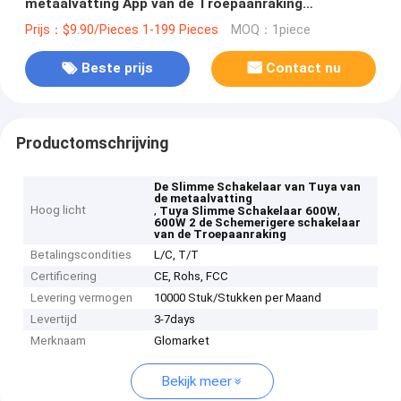
metaalvatting App van de Troepaanraking
Schemerigere Stemcontrole
Prijs：$9.90/Pieces 1-199 Pieces
MOQ：1piece
Beste prijs
Contact nu
Productomschrijving
De Slimme Schakelaar van Tuya van
de metaalvatting
Hoog licht
,
,
Tuya Slimme Schakelaar 600W
600W 2 de Schemerigere schakelaar
van de Troepaanraking
Betalingscondities
L/C, T/T
Certificering
CE, Rohs, FCC
Levering vermogen
10000 Stuk/Stukken per Maand
Levertijd
3-7days
Merknaam
Glomarket
Bekijk meer