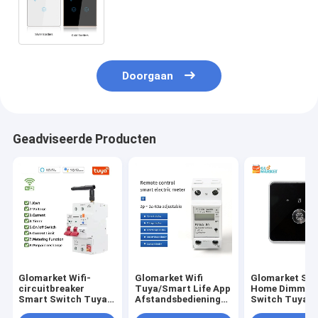
van de Troepaanraking
Schemerigere Stemcontrole
Doorgaan
Geadviseerde Producten
Glomarket Wifi-
Glomarket Wifi
Glomarket Sm
circuitbreaker
Tuya/Smart Life App
Home Dimmer
Smart Switch Tuya
Afstandsbediening
Switch Tuya Z
Smart 1p 2p 3p 4p
Smart Circuit
Voice Control