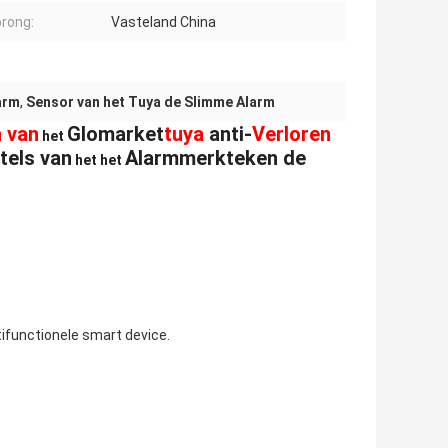
rong:
Vasteland China
arm
,
Sensor van het Tuya de Slimme Alarm
h van
Glomarket
tuya
anti-
Verloren
het
tels van
Alarmmerkteken de
het het
tifunctionele smart device.