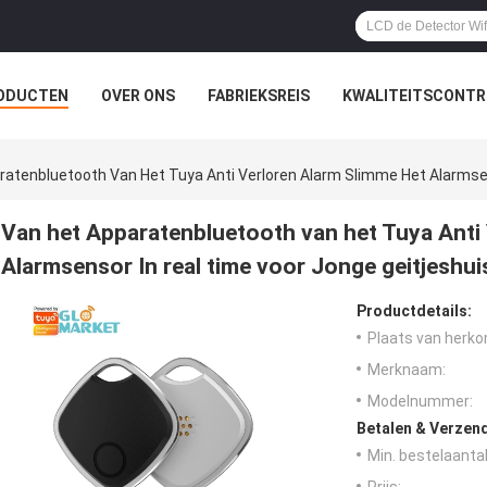
ODUCTEN
OVER ONS
FABRIEKSREIS
KWALITEITSCONTR
ratenbluetooth Van Het Tuya Anti Verloren Alarm Slimme Het Alarmsen
Van het Apparatenbluetooth van het Tuya Anti
Alarmsensor In real time voor Jonge geitjeshui
Productdetails:
Plaats van herko
Merknaam:
Modelnummer:
Betalen & Verzen
Min. bestelaantal