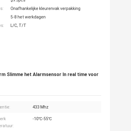
$9.5pcs
s:
Onafhankelijke kleurenvak verpakking
5-8 het werkdagen
es:
L/C, T/T
rm Slimme het Alarmsensor In real time voor
entie:
433 Mhz
erk
-10℃-55℃
ratuur: