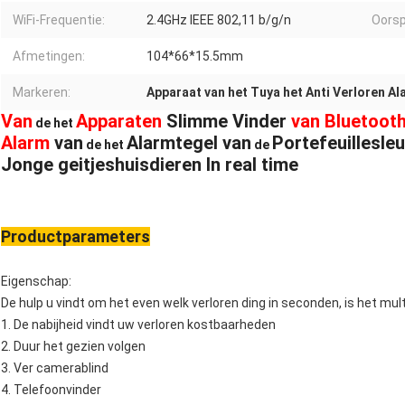
WiFi-Frequentie:
2.4GHz IEEE 802,11 b/g/n
Oorsp
Afmetingen:
104*66*15.5mm
Markeren:
Apparaat van het Tuya het Anti Verloren Al
Van
Apparaten
Slimme Vinder
van Bluetoot
de het
Alarm
van
Alarmtegel van
Portefeuillesleu
de het
de
Jonge geitjeshuisdieren In real time
Productparameters
Eigenschap:
De hulp u vindt om het even welk verloren ding in seconden, is het mul
1. De nabijheid vindt uw verloren kostbaarheden
2. Duur het gezien volgen
3. Ver camerablind
4. Telefoonvinder