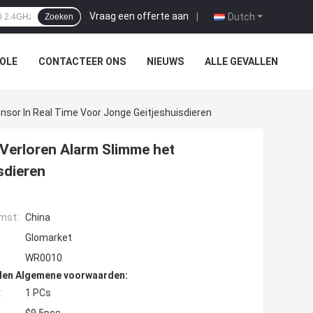
Vraag een offerte aan
|
Dutch
Zoeken
OLE
CONTACTEER ONS
NIEUWS
ALLE GEVALLEN
sor In Real Time Voor Jonge Geitjeshuisdieren
 Verloren Alarm Slimme het
sdieren
mst:
China
Glomarket
WR0010
den Algemene voorwaarden:
:
1 PCs