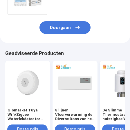
Verwarming
Doorgaan
Geadviseerde Producten
Glomarket Tuya
8 lijnen
De Slimme
Wifi/Zigbee
Vloerverwarming de
Thermostaat 
Waterlekdetector
Diverse Doos van het
huiszigbee WiF
Smart Home Mobiele
Bedradingscentrum
OLED-het
Telefoon
voor Water
Vertoningssch
Beste prijs
Beste prijs
Beste pri