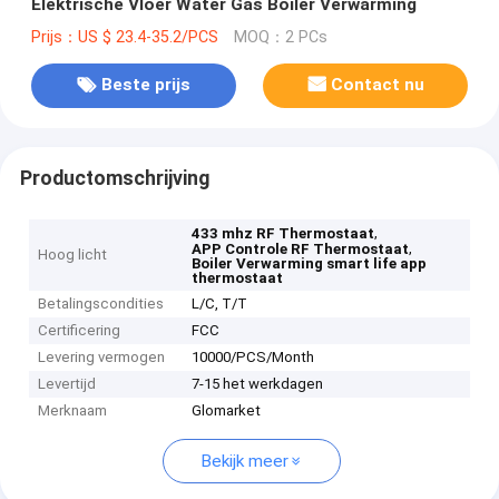
Elektrische Vloer Water Gas Boiler Verwarming
Prijs：US $ 23.4-35.2/PCS
MOQ：2 PCs
Beste prijs
Contact nu
Productomschrijving
,
433 mhz RF Thermostaat
,
APP Controle RF Thermostaat
Hoog licht
Boiler Verwarming smart life app
thermostaat
Betalingscondities
L/C, T/T
Certificering
FCC
Levering vermogen
10000/PCS/Month
Levertijd
7-15 het werkdagen
Merknaam
Glomarket
Bekijk meer