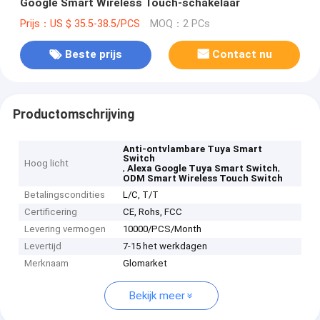
Google Smart Wireless Touch-schakelaar
Prijs：US $ 35.5-38.5/PCS
MOQ：2 PCs
Beste prijs
Contact nu
Productomschrijving
Anti-ontvlambare Tuya Smart
Switch
Hoog licht
,
,
Alexa Google Tuya Smart Switch
ODM Smart Wireless Touch Switch
Betalingscondities
L/C, T/T
Certificering
CE, Rohs, FCC
Levering vermogen
10000/PCS/Month
Levertijd
7-15 het werkdagen
Merknaam
Glomarket
Bekijk meer