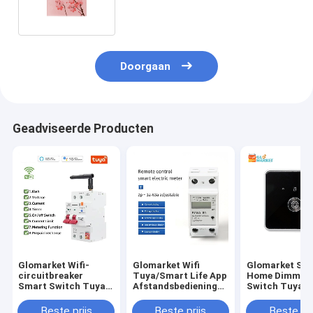
schakelaar
Doorgaan
Geadviseerde Producten
Glomarket Wifi-
Glomarket Wifi
Glomarket Sm
circuitbreaker
Tuya/Smart Life App
Home Dimmer
Smart Switch Tuya
Afstandsbediening
Switch Tuya Z
Smart 1p 2p 3p 4p
Smart Circuit
Voice Control
Smart Home System
Protector Relay
Dimming Stel
Beste prijs
Beste prijs
Beste pri