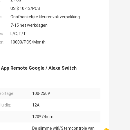
:
2 PCs
US $ 10-13/PCS
s:
Onafhankelijke kleurenvak verpakking
7-15 het werkdagen
es:
L/C, T/T
en:
10000/PCS/Month
 App Remote Google / Alexa Switch
Voltage:
100-250V
Huidig:
12A
120*74mm
De slimme wifi/Stemcontrole van