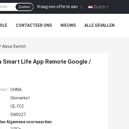
Vraag een offerte aan
|
Dutch
Zoeken
OLE
CONTACTEER ONS
NIEUWS
ALLE GEVALLEN
/ Alexa Switch
a Smart Life App Remote Google /
mst:
CHINA
Glomarket
CE, FCC
SW0227
den Algemene voorwaarden: