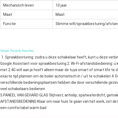
Mechanisch leven
10 jaar
Maat
Maat
Functie
Slimme wifi/spraakbesturing/afsta
Smart Switch-functies:
1. Spraakbesturing: zodra u deze schakelaar heeft, kunt u deze ver
Google Assistant voor spraakbesturing.2. Wi-Fi-afstandsbediening: u 
met 2.4G wifi aan.je hoeft alleen maar de tuya smart of smart life te 
exacte tijd plannen om de boiler automatisch in / uit te schakelen 4.
verschillende bedieningsplaatsen hebben die door verschillende gezin
veel schakelaars bedienen.
5.PANEEL VAN GEHARD GLAS Slijtvast, antislip, spatwaterdicht, gema
AFSTANDSBEDIENING Klaar om naar huis te gaan van het werk, zet de 
een ​​comfortabel warm bad