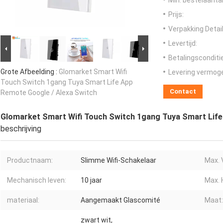
Min. bestelaantal
Prijs:
Verpakking Detail
Levertijd:
Betalingsconditi
Grote Afbeelding :
Glomarket Smart Wifi
Levering vermog
Touch Switch 1gang Tuya Smart Life App
Contact
Remote Google / Alexa Switch
Glomarket Smart Wifi Touch Switch 1gang Tuya Smart Life
beschrijving
Productnaam:
Slimme Wifi-Schakelaar
Max. 
Mechanisch leven:
10 jaar
Max. 
materiaal:
Aangemaakt Glascomité
Maat:
zwart wit,