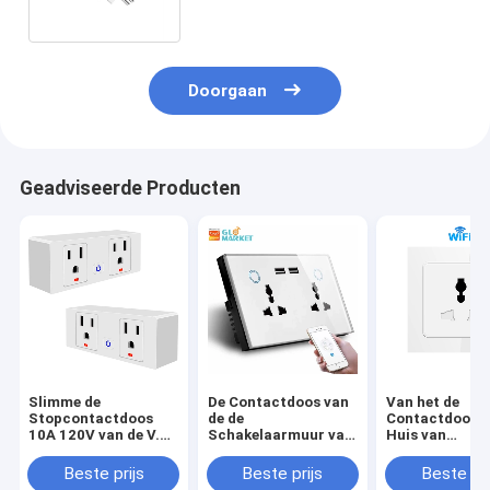
Macht
Doorgaan
Geadviseerde Producten
Slimme de
De Contactdoos van
Van het de
Stopcontactdoos
de de
Contactdoos1
10A 120V van de V.S.
Schakelaarmuur van
Huis van
Tuya
WiFi van het
Glomarkettuy
Tuyasmart home de
Slimme van de
Beste prijs
Beste prijs
Beste pri
Dubbele Huidige
Automatiserin