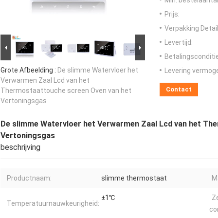
Min. bestelaantal
Prijs:
Verpakking Detail
Levertijd:
Betalingsconditi
Grote Afbeelding :
De slimme Watervloer het
Levering vermog
Verwarmen Zaal Lcd van het
Contact
Thermostaattouche screen Oven van het
Vertoningsgas
De slimme Watervloer het Verwarmen Zaal Lcd van het Th
Vertoningsgas
beschrijving
Productnaam:
slimme thermostaat
Ma
±1℃
Ze
Temperatuurnauwkeurigheid:
co