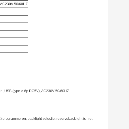
), AC230V 50/60HZ
ijen, USB (type-c-6p DC5V), AC230V 50/60HZ
 programmeren, backlight selectie: reservebacklight is niet