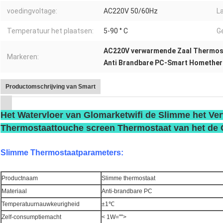
voedingvoltage:
AC220V 50/60Hz
L
Temperatuur het plaatsen:
5-90 ° C
G
AC220V verwarmende Zaal Thermos
Markeren:
Anti Brandbare PC-Smart Homethe
Productomschrijving van Smart
Het Watervloer van Glomarketwifi de Slimme het Ve
Thermostaattouche screen Thermostaat van het de
Slimme Thermostaatparameters:
Productnaam
Slimme thermostaat
Materiaal
Anti-brandbare PC
Temperatuurnauwkeurigheid
±1℃
Zelf-consumptiemacht
< 1W="">