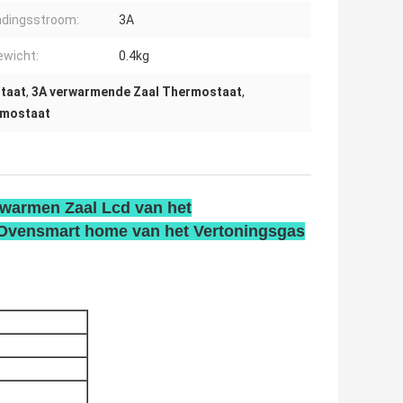
adingsstroom:
3A
ewicht:
0.4kg
taat
,
3A verwarmende Zaal Thermostaat
,
rmostaat
rwarmen Zaal Lcd van het
 Ovensmart home van het Vertoningsgas