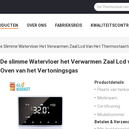
ODUCTEN
OVER ONS
FABRIEKSREIS
KWALITEITSCONTR
e Slimme Watervloer Het Verwarmen Zaal Lcd Van Het Thermostaatt
De slimme Watervloer het Verwarmen Zaal Lcd
Oven van het Vertoningsgas
Productdetails:
Plaats van herko
Merknaam:
Certificering:
Modelnummer:
Betalen & Verzen