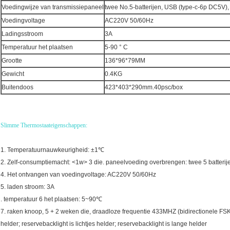
Voedingwijze van transmissiepaneel
twee No.5-batterijen, USB (type-c-6p DC5V
Voedingvoltage
AC220V 50/60Hz
Ladingsstroom
3A
Temperatuur het plaatsen
5-90 ° C
Grootte
136*96*79MM
Gewicht
0.4KG
Buitendoos
423*403*290mm.40psc/box
Slimme Thermostaateigenschappen:
1. Temperatuurnauwkeurigheid: ±1℃
2. Zelf-consumptiemacht: <1w> 3 die. paneelvoeding overbrengen: twee 5 batter
4. Het ontvangen van voedingvoltage: AC220V 50/60Hz
5. laden stroom: 3A
. temperatuur 6 het plaatsen: 5~90℃
7. raken knoop, 5 + 2 weken die, draadloze frequentie 433MHZ (bidirectionele FSK)
helder; reservebacklight is lichtjes helder; reservebacklight is lange helder