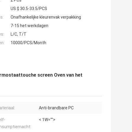
:
2 PCs
US $ 30.5-33.5/PCS
s:
Onafhankelijke kleurenvak verpakking
7-15 het werkdagen
es:
L/C, T/T
en:
10000/PCS/Month
ermostaattouche screen Oven van het
teriaal:
Anti-brandbare PC
lf-
< 1W="">
nsumptiemacht: