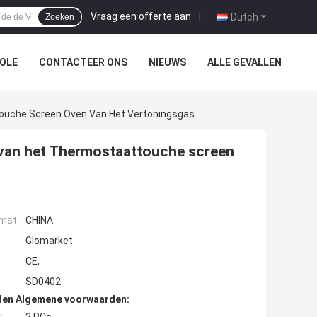
Vraag een offerte aan
|
Dutch
Zoeken
OLE
CONTACTEER ONS
NIEUWS
ALLE GEVALLEN
ouche Screen Oven Van Het Vertoningsgas
 van het Thermostaattouche screen
mst:
CHINA
Glomarket
CE,
SD0402
den Algemene voorwaarden: