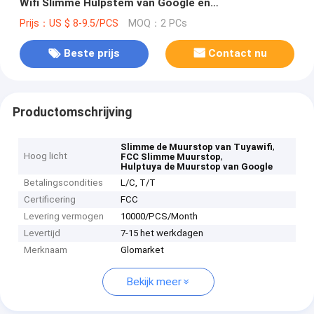
Wifi Slimme Hulpstem van Google en
Timingscontrole
Prijs：US $ 8-9.5/PCS
MOQ：2 PCs
Beste prijs
Contact nu
Productomschrijving
,
Slimme de Muurstop van Tuyawifi
Hoog licht
,
FCC Slimme Muurstop
Hulptuya de Muurstop van Google
Betalingscondities
L/C, T/T
Certificering
FCC
Levering vermogen
10000/PCS/Month
Levertijd
7-15 het werkdagen
Merknaam
Glomarket
Bekijk meer