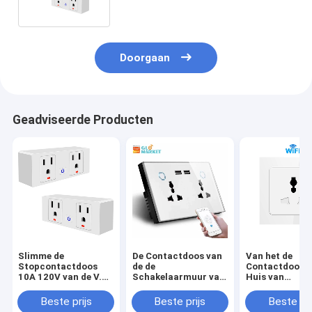
Timingscontrole
Doorgaan
Geadviseerde Producten
Slimme de
De Contactdoos van
Van het de
Stopcontactdoos
de de
Contactdoos1
10A 120V van de V.S.
Schakelaarmuur van
Huis van
Tuya
WiFi van het
Glomarkettuy
Tuyasmart home de
Slimme van de
Beste prijs
Beste prijs
Beste pri
Dubbele Huidige
Automatiserin