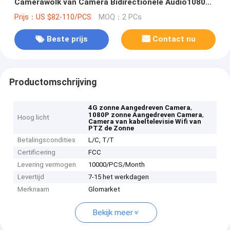
Camerawolk van Camera Bidirectionele Audio1080p
PTZ Zonnekabeltelevisie Wifi
Prijs：US $82-110/PCS
MOQ：2 PCs
Beste prijs
Contact nu
Productomschrijving
,
4G zonne Aangedreven Camera
,
1080P zonne Aangedreven Camera
Hoog licht
Camera van kabeltelevisie Wifi van
PTZ de Zonne
Betalingscondities
L/C, T/T
Certificering
FCC
Levering vermogen
10000/PCS/Month
Levertijd
7-15 het werkdagen
Merknaam
Glomarket
Bekijk meer