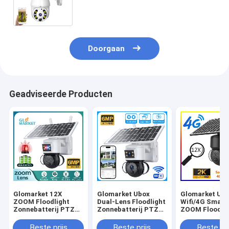
Zonnekabeltelevisie Wifi
Doorgaan
Geadviseerde Producten
Glomarket 12X
Glomarket Ubox
Glomarket Ub
ZOOM Floodlight
Dual-Lens Floodlight
Wifi/4G Smart
Zonnebatterij PTZ
Zonnebatterij PTZ
ZOOM Floodli
6MP Camera Smart
Camera 6MP Smart
Zonnebatterij
Wifi / 4G Ubox
Wifi 4G Security PTZ
Camera 6MP P
Beste prijs
Beste prijs
Beste pri