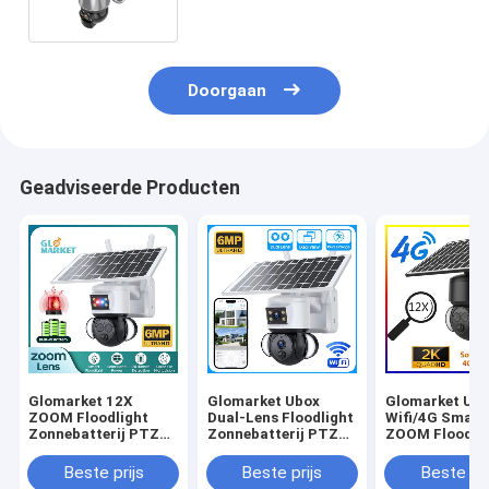
Security Battery
Doorgaan
Geadviseerde Producten
Glomarket 12X
Glomarket Ubox
Glomarket Ub
ZOOM Floodlight
Dual-Lens Floodlight
Wifi/4G Smart
Zonnebatterij PTZ
Zonnebatterij PTZ
ZOOM Floodli
6MP Camera Smart
Camera 6MP Smart
Zonnebatterij
Wifi / 4G Ubox
Wifi 4G Security PTZ
Camera 6MP P
Beste prijs
Beste prijs
Beste pri
Security Camera
Camera
Mensen detect