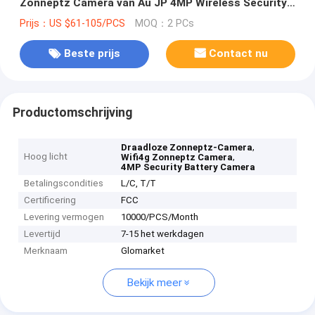
Zonneptz Camera van Au JP 4MP Wireless Security
Battery
Prijs：US $61-105/PCS
MOQ：2 PCs
Beste prijs
Contact nu
Productomschrijving
,
Draadloze Zonneptz-Camera
Hoog licht
,
Wifi4g Zonneptz Camera
4MP Security Battery Camera
Betalingscondities
L/C, T/T
Certificering
FCC
Levering vermogen
10000/PCS/Month
Levertijd
7-15 het werkdagen
Merknaam
Glomarket
Bekijk meer