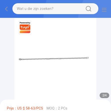
2
/
4
Prijs：US $ 58-63/PCS
MOQ：2 PCs