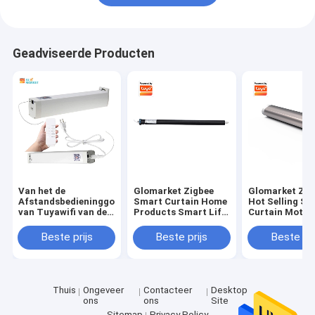
Geadviseerde Producten
Van het de
Glomarket Zigbee
Glomarket Zig
Afstandsbedieninggordijn
Smart Curtain Home
Hot Selling Sm
van Tuyawifi van de
Products Smart Life
Curtain Motor
de Motor Elektrische
Tubular Motor
Rail Curtain S
Automatisering
Curtain For Roller
Electric Motor
Beste prijs
Beste prijs
Beste pri
Slimme de
Blind Or Wooden
Smart Home Li
Telefoonapp
Venetian Blind
With Google
Controle
Thuis
Ongeveer
Contacteer
Desktop
ons
ons
Site
Sitemap
Privacy Policy