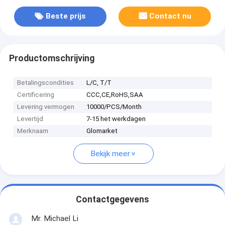
Beste prijs
Contact nu
Productomschrijving
Betalingscondities
L/C, T/T
Certificering
CCC,CE,RoHS,SAA
Levering vermogen
10000/PCS/Month
Levertijd
7-15 het werkdagen
Merknaam
Glomarket
Bekijk meer
Contactgegevens
Mr. Michael Li