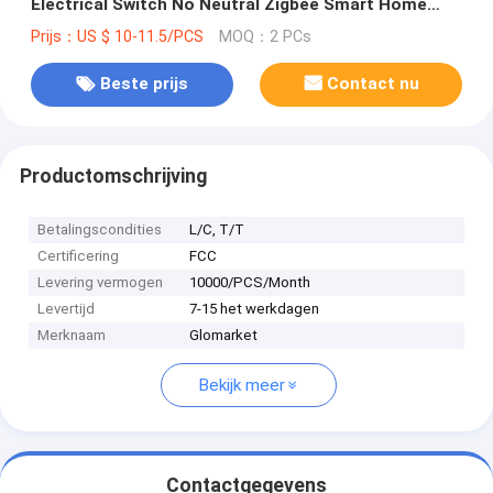
Electrical Switch No Neutral Zigbee Smart Home
Switch Control Panel
Prijs：US $ 10-11.5/PCS
MOQ：2 PCs
Beste prijs
Contact nu
Productomschrijving
Betalingscondities
L/C, T/T
Certificering
FCC
Levering vermogen
10000/PCS/Month
Levertijd
7-15 het werkdagen
Merknaam
Glomarket
Bekijk meer
Contactgegevens