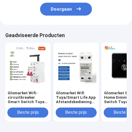
Doorgaan
Geadviseerde Producten
Glomarket Wifi-
Glomarket Wifi
Glomarket Sm
circuitbreaker
Tuya/Smart Life App
Home Dimmer
Smart Switch Tuya
Afstandsbediening
Switch Tuya Z
Smart 1p 2p 3p 4p
Smart Circuit
Voice Control
Smart Home System
Protector Relay
Dimming Stel
Beste prijs
Beste prijs
Beste pri
Elektrisch circuit 4P
Device Switch
helderheid aa
MCB Smart Breaker
Breaker Energy
digitaal displa
Meter