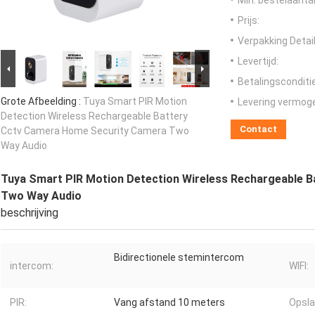
Min. bestelaantal
Prijs:
Verpakking Detail
Levertijd:
Betalingsconditi
Grote Afbeelding :
Tuya Smart PIR Motion
Levering vermog
Detection Wireless Rechargeable Battery
Contact
Cctv Camera Home Security Camera Two
Way Audio
Tuya Smart PIR Motion Detection Wireless Rechargeable 
Two Way Audio
beschrijving
Bidirectionele stemintercom
intercom:
WIFI:
PIR:
Vang afstand 10 meters
Opsla