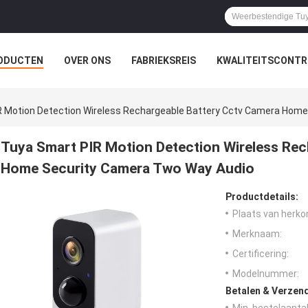
ODUCTEN
OVER ONS
FABRIEKSREIS
KWALITEITSCONTR
R Motion Detection Wireless Rechargeable Battery Cctv Camera Hom
Tuya Smart PIR Motion Detection Wireless Rec
Home Security Camera Two Way Audio
Productdetails:
Plaats van herko
Merknaam:
Certificering:
Modelnummer:
Betalen & Verzen