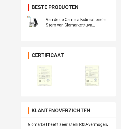
BESTE PRODUCTEN
Van de de Camera Bidirectionele
Stem van Glomarkettuya
Zonneptz APP van de de
Intercomhd Steun Controle
Openlucht Waterdicht Smart
Camera
CERTIFICAAT
KLANTENOVERZICHTEN
Glomarket heeft zeer sterk R&D-vermogen,