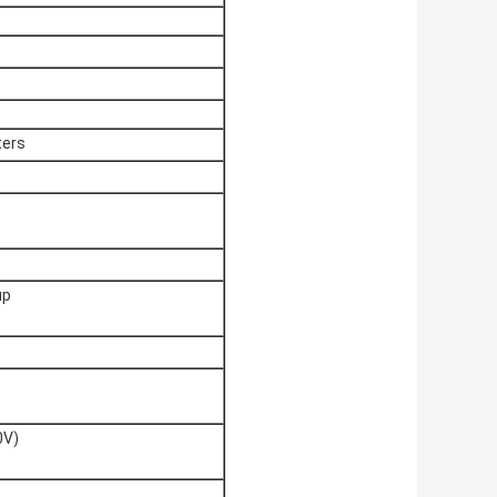
ters
up
0V)