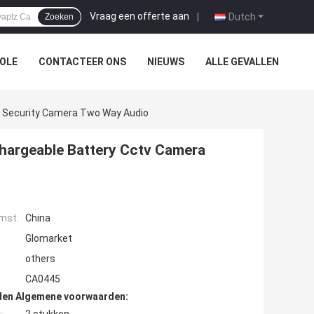
Vraag een offerte aan
|
Dutch
Zoeken
OLE
CONTACTEER ONS
NIEUWS
ALLE GEVALLEN
e Security Camera Two Way Audio
hargeable Battery Cctv Camera
mst:
China
Glomarket
others
CA0445
den Algemene voorwaarden: