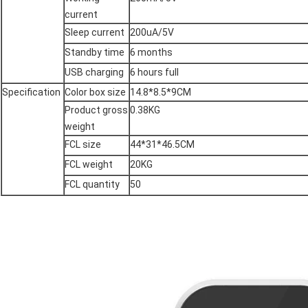
current
Sleep current
200uA/5V
Standby time
6 months
USB charging
6 hours full
Specification
Color box size
14.8*8.5*9CM
Product gross
0.38KG
weight
FCL size
44*31*46.5CM
FCL weight
20KG
FCL quantity
50