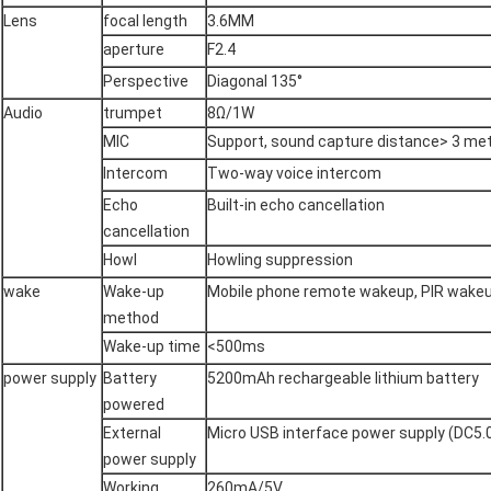
Lens
focal length
3.6MM
aperture
F2.4
Perspective
Diagonal 135°
Audio
trumpet
8Ω/1W
MIC
Support, sound capture distance> 3 me
Intercom
Two-way voice intercom
Echo
Built-in echo cancellation
cancellation
Howl
Howling suppression
wake
Wake-up
Mobile phone remote wakeup, PIR wake
method
Wake-up time
<500ms
power supply
Battery
5200mAh rechargeable lithium battery
powered
External
Micro USB interface power supply (DC5.
power supply
Working
260mA/5V