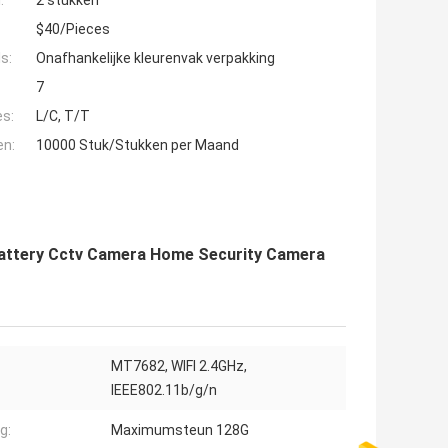
:
2 stukken
$40/Pieces
s:
Onafhankelijke kleurenvak verpakking
7
es:
L/C, T/T
en:
10000 Stuk/Stukken per Maand
Battery Cctv Camera Home Security Camera
MT7682, WIFI 2.4GHz,
IEEE802.11b/g/n
g:
Maximumsteun 128G