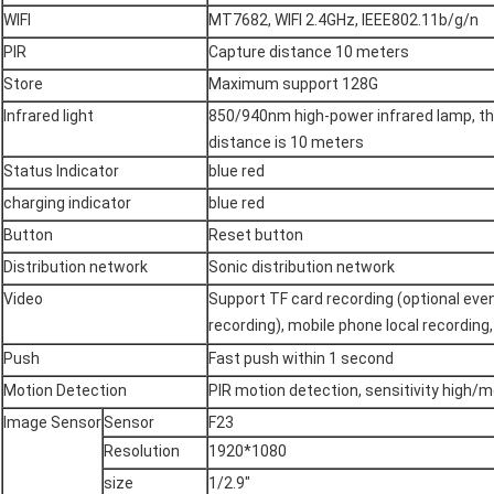
WIFI
MT7682, WIFI 2.4GHz, IEEE802.11b/g/n
PIR
Capture distance 10 meters
Store
Maximum support 128G
Infrared light
850/940nm high-power infrared lamp, t
distance is 10 meters
Status Indicator
blue red
charging indicator
blue red
Button
Reset button
Distribution network
Sonic distribution network
Video
Support TF card recording (optional eve
recording), mobile phone local recording,
Push
Fast push within 1 second
Motion Detection
PIR motion detection, sensitivity high/
Image Sensor
Sensor
F23
Resolution
1920*1080
size
1/2.9"