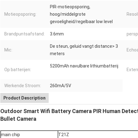
PIR-motieopsporing,
Motieopsporing:
hoog/middelgrote
Resol
gevoeligheid/regelbaar low level
Brandpuntsafstand:
3.6mm
persp
De steun, geluid vangt distance> 3
Mic:
Echoa
meters
5200mAh navulbare lithiumbatterij
Op batterijen:
Exter
Werkende Stroom:
260mA/5V
Product Description
Outdoor Smart Wifi Battery Camera PIR Human Detect
Bullet Camera
main chip
T21Z