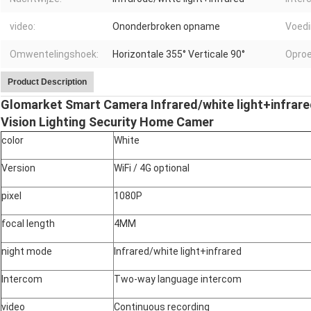
video:
Ononderbroken opname
Voedi
Omwentelingshoek:
Horizontale 355° Verticale 90°
Oproe
Product Description
Glomarket Smart Camera Infrared/white light+infrar
Vision Lighting Security Home Camer
color
White
Version
WiFi / 4G optional
pixel
1080P
focal length
4MM
night mode
Infrared/white light+infrared
Intercom
Two-way language intercom
video
Continuous recording