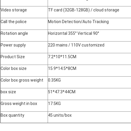
Video storage
TF card (32GB-128GB) / cloud storage
Call the police
Motion Detection/Auto Tracking
Rotation angle
Horizontal 355° Vertical 90°
Power supply
220 mains / 110V customized
Product Size
7.2*10*11.5CM
Color box size
15.9*14.5*8CM
Color box gross weight
0.35KG
box size
51*47.3*44CM
Gross weight in box
17.5KG
Box quantity
45 units/box