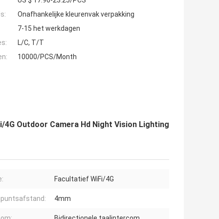
US $ 17.96-23.25/PCS
s:
Onafhankelijke kleurenvak verpakking
7-15 het werkdagen
es:
L/C, T/T
en:
10000/PCS/Month
i/4G Outdoor Camera Hd Night Vision Lighting
e:
Facultatief WiFi/4G
puntsafstand:
4mm
com:
Bidirectionele taalintercom