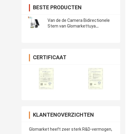
BESTE PRODUCTEN
Van de de Camera Bidirectionele
Stem van Glomarkettuya
Zonneptz APP van de de
Intercomhd Steun Controle
Openlucht Waterdicht Smart
Camera
CERTIFICAAT
KLANTENOVERZICHTEN
Glomarket heeft zeer sterk R&D-vermogen,