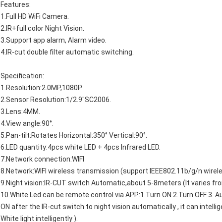
Features:
1.Full HD WiFi Camera.
2.IR+full color Night Vision.
3.Support app alarm, Alarm video.
4.IR-cut double filter automatic switching.
Specification:
1.Resolution:2.0MP,1080P.
2.Sensor Resolution:1/2.9"SC2006.
3.Lens:4MM.
4.View angle:90°.
5.Pan-tilt:Rotates Horizontal:350° Vertical:90°.
6.LED quantity:4pcs white LED + 4pcs Infrared LED.
7.Network connection:WIFI
8.Network:WIFI wireless transmission (support IEEE802.11b/g/n wirele
9.Night vision:IR-CUT switch Automatic,about 5-8meters (It varies fr
10.White Led can be remote control via APP:1.Turn ON 2.Turn OFF 3. Au
ON after the IR-cut switch to night vision automatically , it can inte
White light intelligently ).