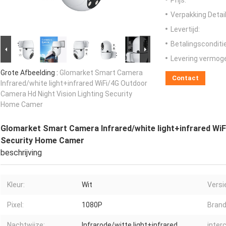
Prijs:
Verpakking Detail
Levertijd:
Betalingsconditi
Levering vermog
Grote Afbeelding :
Glomarket Smart Camera
Contact
Infrared/white light+infrared WiFi/4G Outdoor
Camera Hd Night Vision Lighting Security
Home Camer
Glomarket Smart Camera Infrared/white light+infrared WiF
Security Home Camer
beschrijving
Kleur:
Wit
Versi
Pixel:
1080P
Brand
Nachtwijze:
Infrarode/witte light+infrared
inter