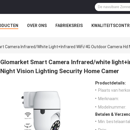
ODUCTEN
OVER ONS
FABRIEKSREIS
KWALITEITSCONTR
t Camera Infrared/white Light+infrared WiFi/4G Outdoor Camera Hd N
Glomarket Smart Camera Infrared/white light+
Night Vision Lighting Security Home Camer
Productdetails:
Plaats van herko
Merknaam:
Modelnummer:
Betalen & Verzen
Min. bestelaantal