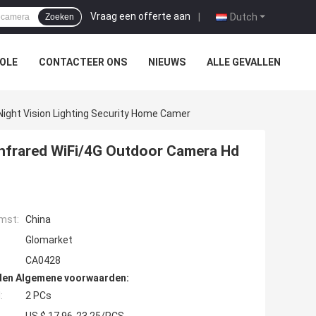
Vraag een offerte aan
|
Dutch
Zoeken
OLE
CONTACTEER ONS
NIEUWS
ALLE GEVALLEN
ight Vision Lighting Security Home Camer
infrared WiFi/4G Outdoor Camera Hd
mst:
China
Glomarket
CA0428
den Algemene voorwaarden:
:
2 PCs