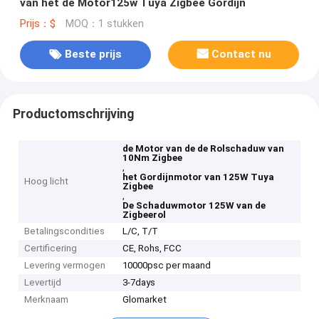
van het de Motor125w Tuya Zigbee Gordijn
Prijs：$
MOQ：1 stukken
Beste prijs
Contact nu
Productomschrijving
de Motor van de de Rolschaduw van
10Nm Zigbee
,
het Gordijnmotor van 125W Tuya
Hoog licht
Zigbee
,
De Schaduwmotor 125W van de
Zigbeerol
Betalingscondities
L/C, T/T
Certificering
CE, Rohs, FCC
Levering vermogen
10000psc per maand
Levertijd
3-7days
Merknaam
Glomarket