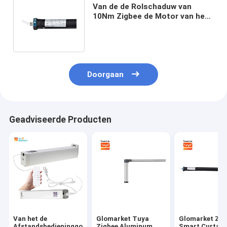
Van de de Rolschaduw van
10Nm Zigbee de Motor van het
de Motor125w Tuya Zigbee
Gordijn
Doorgaan
Geadviseerde Producten
Van het de
Glomarket Tuya
Glomarket Zigbee
Afstandsbedieninggordijn
Zigbee Aluminum
Smart Curtai