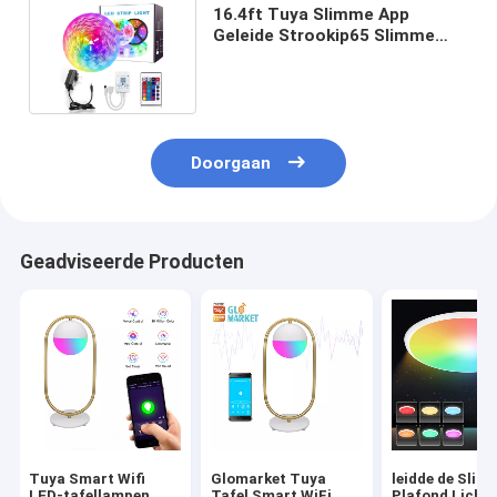
16.4ft Tuya Slimme App
Geleide Strookip65 Slimme
WiFi LEIDENE Lichte
Waterdicht
Doorgaan
Geadviseerde Producten
Tuya Smart Wifi
Glomarket Tuya
leidde de Slim
LED-tafellampen
Tafel Smart WiFi
Plafond Licht