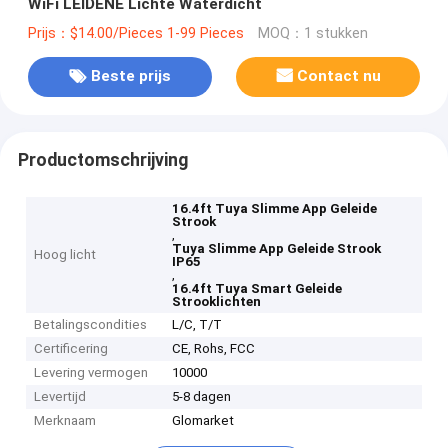
WiFi LEIDENE Lichte Waterdicht
Prijs：$14.00/Pieces 1-99 Pieces
MOQ：1 stukken
Beste prijs
Contact nu
Productomschrijving
16.4ft Tuya Slimme App Geleide
Strook
,
Tuya Slimme App Geleide Strook
Hoog licht
IP65
,
16.4ft Tuya Smart Geleide
Strooklichten
Betalingscondities
L/C, T/T
Certificering
CE, Rohs, FCC
Levering vermogen
10000
Levertijd
5-8 dagen
Merknaam
Glomarket