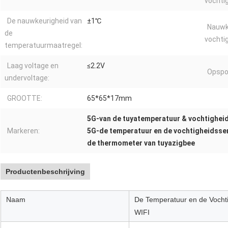
vochti
De nauwkeurigheid van
±1℃
Nauwk
de
vochti
temperatuurmaatregel:
Laag voltage en
≤2.2V
Opspo
undervoltage:
GROOTTE:
65*65*17mm
5G-van de tuyatemperatuur & vochtigheid
Markeren:
5G-de temperatuur en de vochtigheidsse
de thermometer van tuyazigbee
Productenbeschrijving
Naam
De Temperatuur en de Vocht
WIFI