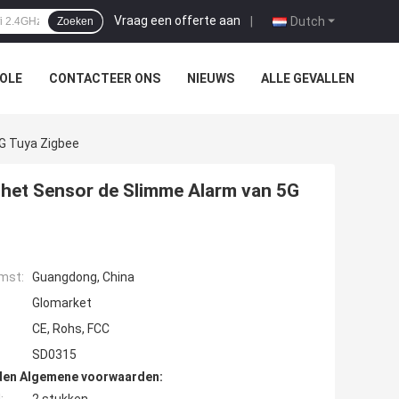
Vraag een offerte aan
|
Dutch
Zoeken
OLE
CONTACTEER ONS
NIEUWS
ALLE GEVALLEN
G Tuya Zigbee
 het Sensor de Slimme Alarm van 5G
mst:
Guangdong, China
Glomarket
CE, Rohs, FCC
SD0315
den Algemene voorwaarden: