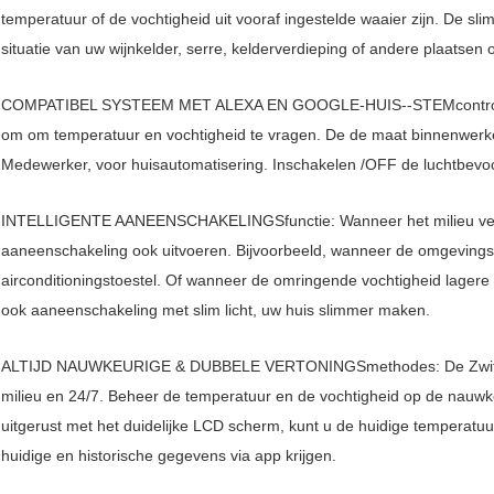
temperatuur of de vochtigheid uit vooraf ingestelde waaier zijn. De s
situatie van uw wijnkelder, serre, kelderverdieping of andere plaatsen 
COMPATIBEL SYSTEEM MET ALEXA EN GOOGLE-HUIS--STEMcontrole: 
om om temperatuur en vochtigheid te vragen. De de maat binnenwerk
Medewerker, voor huisautomatisering. Inschakelen /OFF de luchtbevoc
INTELLIGENTE AANEENSCHAKELINGSfunctie: Wanneer het milieu verand
aaneenschakeling ook uitvoeren. Bijvoorbeeld, wanneer de omgevings
airconditioningstoestel. Of wanneer de omringende vochtigheid lagere
ook aaneenschakeling met slim licht, uw huis slimmer maken.
ALTIJD NAUWKEURIGE & DUBBELE VERTONINGSmethodes: De Zwitser
milieu en 24/7. Beheer de temperatuur en de vochtigheid op de nauw
uitgerust met het duidelijke LCD scherm, kunt u de huidige temperatuu
huidige en historische gegevens via app krijgen.