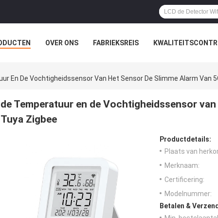
ODUCTEN
OVER ONS
FABRIEKSREIS
KWALITEITSCONTR
ur En De Vochtigheidssensor Van Het Sensor De Slimme Alarm Van 5
de Temperatuur en de Vochtigheidssensor van
Tuya Zigbee
Productdetails:
Plaats van herko
Merknaam:
Certificering:
Modelnummer:
Betalen & Verzen