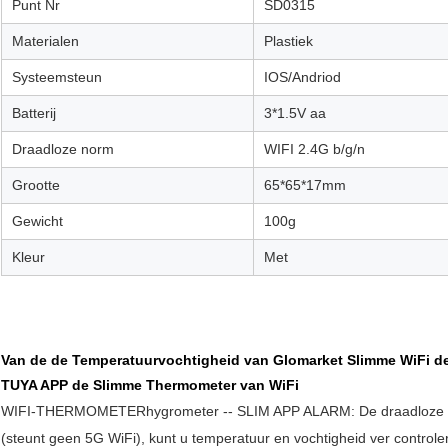
Punt Nr
SD0315
Materialen
Plastiek
Systeemsteun
IOS/Andriod
Batterij
3*1.5V aa
Draadloze norm
WIFI 2.4G b/g/n
Grootte
65*65*17mm
Gewicht
100g
Kleur
Met
Van de de Temperatuurvochtigheid van Glomarket Slimme WiFi de
TUYA APP de Slimme Thermometer van WiFi
WIFI-THERMOMETERhygrometer -- SLIM APP ALARM: De draadloze tem
(steunt geen 5G WiFi), kunt u temperatuur en vochtigheid ver controle