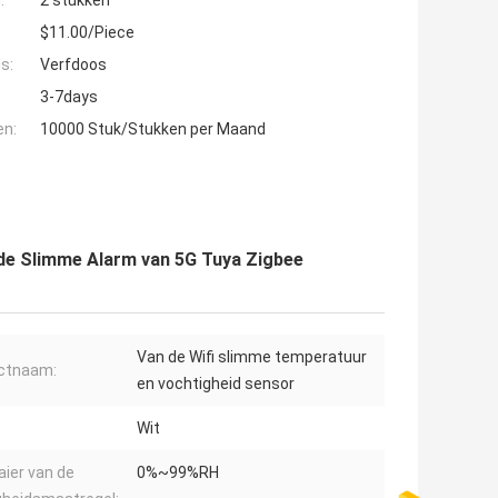
:
2 stukken
$11.00/Piece
s:
Verfdoos
3-7days
en:
10000 Stuk/Stukken per Maand
de Slimme Alarm van 5G Tuya Zigbee
Van de Wifi slimme temperatuur
ctnaam:
en vochtigheid sensor
Wit
ier van de
0%~99%RH