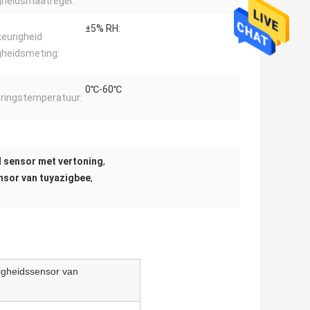
gheidsmaatregel:
±5% RH:
eurigheid
gheidsmeting:
0℃-60℃
ringstemperatuur:
 sensor met vertoning
,
nsor van tuyazigbee
,
igheidssensor van