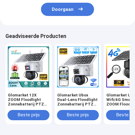
Doorgaan
Geadviseerde Producten
Glomarket 12X
Glomarket Ubox
Glomarket Ub
ZOOM Floodlight
Dual-Lens Floodlight
Wifi/4G Smart
Zonnebatterij PTZ
Zonnebatterij PTZ
ZOOM Floodli
6MP Camera Smart
Camera 6MP Smart
Zonnebatterij
Wifi / 4G Ubox
Wifi 4G Security PTZ
Camera 6MP P
Beste prijs
Beste prijs
Beste pri
Security Camera
Camera
Mensen detect
camera