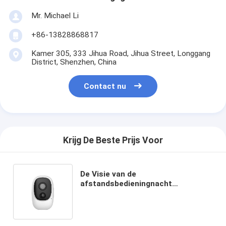
Mr. Michael Li
+86-13828868817
Kamer 305, 333 Jihua Road, Jihua Street, Longgang
District, Shenzhen, China
Contact nu
Krijg De Beste Prijs Voor
De Visie van de
afstandsbedieningnacht
Bidirectioneel Audiopir wify
outdoor camera work met Tuya
Amazonië Google App