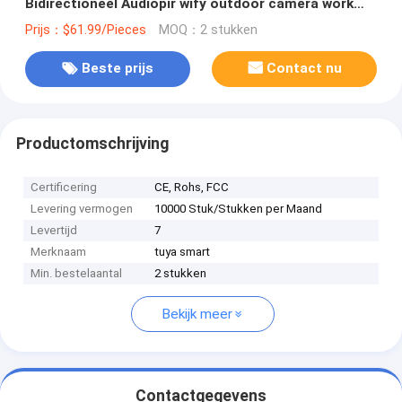
Bidirectioneel Audiopir wify outdoor camera work
met Tuya Amazonië Google App
Prijs：$61.99/Pieces
MOQ：2 stukken
Beste prijs
Contact nu
Productomschrijving
Certificering
CE, Rohs, FCC
Levering vermogen
10000 Stuk/Stukken per Maand
Levertijd
7
Merknaam
tuya smart
Min. bestelaantal
2 stukken
Bekijk meer
Contactgegevens