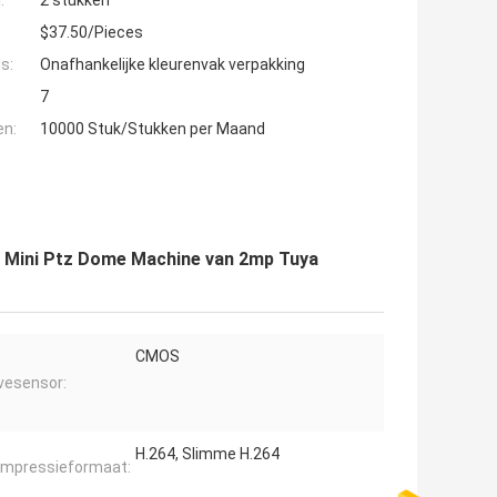
:
2 stukken
$37.50/Pieces
s:
Onafhankelijke kleurenvak verpakking
7
en:
10000 Stuk/Stukken per Maand
 Mini Ptz Dome Machine van 2mp Tuya
CMOS
vesensor:
H.264, Slimme H.264
mpressieformaat: