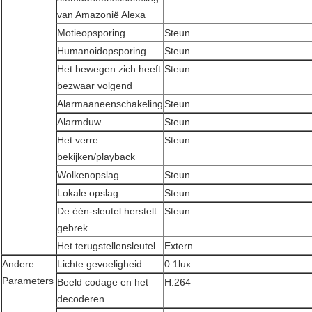
van Amazonië Alexa
Motieopsporing
Steun
Humanoidopsporing
Steun
Het bewegen zich heeft
Steun
bezwaar volgend
Alarmaaneenschakeling
Steun
Alarmduw
Steun
Het verre
Steun
bekijken/playback
Wolkenopslag
Steun
Lokale opslag
Steun
De één-sleutel herstelt
Steun
gebrek
Het terugstellensleutel
Extern
Andere
Lichte gevoeligheid
0.1lux
Parameters
Beeld codage en het
H.264
decoderen