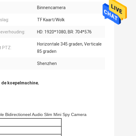
Binnencamera
slag:
TF Kaart/Wolk
ieverhouding:
HD: 1920*1080; BR: 704*576
Horizontale 345 graden, Verticale
t PTZ:
85 graden
Shenzhen
i de koepelmachine
,
 Bidirectioneel Audio Slim Mini Spy Camera