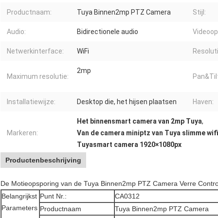
Productnaam:
Tuya Binnen2mp PTZ Camera
Stijl:
Audio:
Bidirectionele audio
Videoop
Netwerkinterface:
WiFi
Resolut
2mp
Maximum resolutie:
Pan&Til
Installatiewijze:
Desktop die, het hijsen plaatsen
Haven:
Het binnensmart camera van 2mp Tuya
,
Markeren:
Van de camera miniptz van Tuya slimme wif
Tuyasmart camera 1920×1080px
Productenbeschrijving
De Motieopsporing van de Tuya Binnen2mp PTZ Camera Verre Controle
Belangrijkst
Punt Nr.:
CA0312
Parameters
Productnaam
Tuya Binnen2mp PTZ Camera