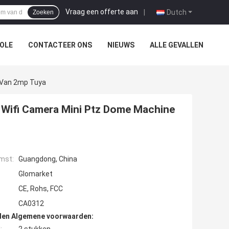
Vraag een offerte aan
|
Dutch
Zoeken
OLE
CONTACTEER ONS
NIEUWS
ALLE GEVALLEN
 Van 2mp Tuya
Wifi Camera Mini Ptz Dome Machine
mst:
Guangdong, China
Glomarket
CE, Rohs, FCC
CA0312
den Algemene voorwaarden: