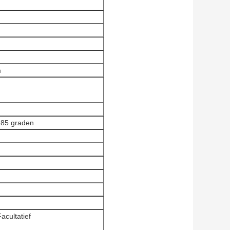
m
e 85 graden
cultatief