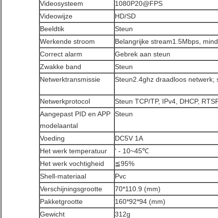
Videosysteem
1080P20@FPS
Videowijze
HD/SD
Beeldtik
Steun
Werkende stroom
Belangrijke stream1.5Mbps, mind
Correct alarm
Gebrek aan steun
Zwakke band
Steun
Netwerktransmissie
Steun2.4ghz draadloos netwerk;
Netwerkprotocol
Steun TCP/TP, IPv4, DHCP, RTSP
Aangepast PID en APP
Steun
modelaantal
Voeding
DC5V 1A
Het werk temperatuur
‘ - 10~45℃
Het werk vochtigheid
≦95%
Shell-materiaal
Pvc
Verschijningsgrootte
70*110.9 (mm)
Pakketgrootte
160*92*94 (mm)
Gewicht
312g