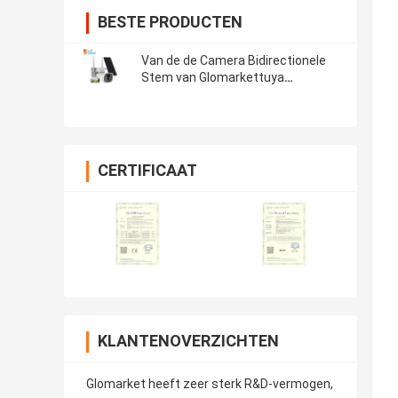
BESTE PRODUCTEN
Van de de Camera Bidirectionele
Stem van Glomarkettuya
Zonneptz APP van de de
Intercomhd Steun Controle
Openlucht Waterdicht Smart
Camera
CERTIFICAAT
KLANTENOVERZICHTEN
Glomarket heeft zeer sterk R&D-vermogen,