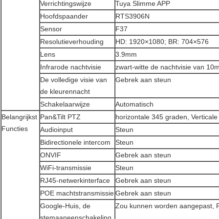
Verrichtingswijze
Tuya Slimme APP
Hoofdspaander
RTS3906N
Sensor
F37
Resolutieverhouding
HD: 1920×1080; BR: 704×576
Lens
3.9mm
Infrarode nachtvisie
zwart-witte de nachtvisie van 10
De volledige visie van
Gebrek aan steun
de kleurennacht
Schakelaarwijze
Automatisch
Belangrijkst
Pan&Tilt PTZ
horizontale 345 graden, Vertical
Functies
Audioinput
Steun
Bidirectionele intercom
Steun
ONVIF
Gebrek aan steun
WiFi-transmissie
Steun
RJ45-netwerkinterface
Gebrek aan steun
POE machtstransmissie
Gebrek aan steun
Google-Huis, de
Zou kunnen worden aangepast, Fa
stemaaneenschakeling