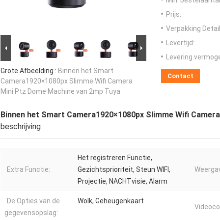
Min. bestelaantal
Prijs:
Verpakking Detail
Levertijd:
Levering vermog
Grote Afbeelding :
Binnen het Smart
Contact
Camera1920×1080px Slimme Wifi Camera
Mini Ptz Dome Machine van 2mp Tuya
Binnen het Smart Camera1920×1080px Slimme Wifi Camera
beschrijving
Het registreren Functie,
Extra Functie:
Gezichtsprioriteit, Steun WIFI,
Weerga
Projectie, NACHTvisie, Alarm
De Opties van de
Wolk, Geheugenkaart
Videoco
gegevensopslag: