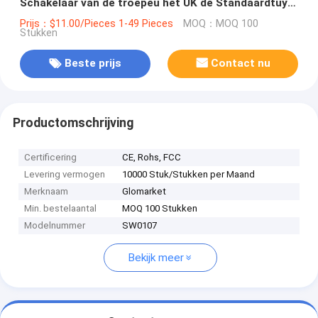
Schakelaar van de troepeu het UK de Standaardtuya
Slimme Controle van de het Smart Homestem van
Prijs：$11.00/Pieces 1-49 Pieces
MOQ：MOQ 100
Stukken
WiFi
Beste prijs
Contact nu
Productomschrijving
Certificering
CE, Rohs, FCC
Levering vermogen
10000 Stuk/Stukken per Maand
Merknaam
Glomarket
Min. bestelaantal
MOQ 100 Stukken
Modelnummer
SW0107
Bekijk meer