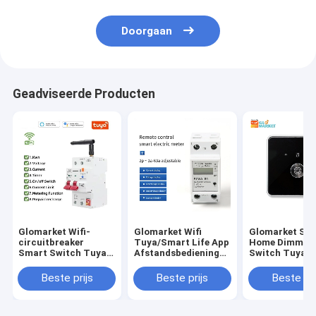
Doorgaan
Geadviseerde Producten
Glomarket Wifi-
Glomarket Wifi
Glomarket Sm
circuitbreaker
Tuya/Smart Life App
Home Dimmer
Smart Switch Tuya
Afstandsbediening
Switch Tuya Z
Smart 1p 2p 3p 4p
Smart Circuit
Voice Control
Smart Home System
Protector Relay
Dimming Stel
Beste prijs
Beste prijs
Beste pri
Elektrisch circuit 4P
Device Switch
helderheid aa
MCB Smart Breaker
Breaker Energy
digitaal displa
Meter