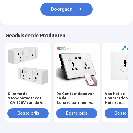
Doorgaan
Geadviseerde Producten
Slimme de
De Contactdoos van
Van het de
Stopcontactdoos
de de
Contactdoos1
10A 120V van de V.S.
Schakelaarmuur van
Huis van
Tuya
WiFi van het
Glomarkettuy
Tuyasmart home de
Slimme van de
Beste prijs
Beste prijs
Beste pri
Dubbele Huidige
Automatiserin
Contactdoos van de
Slimme de
Controleusb Lader
Muurafzet