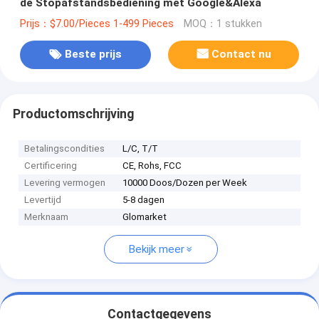
de Stopafstandsbediening met Google&Alexa
Prijs：$7.00/Pieces 1-499 Pieces
MOQ：1 stukken
Beste prijs
Contact nu
Productomschrijving
Betalingscondities
L/C, T/T
Certificering
CE, Rohs, FCC
Levering vermogen
10000 Doos/Dozen per Week
Levertijd
5-8 dagen
Merknaam
Glomarket
Bekijk meer
Contactgegevens